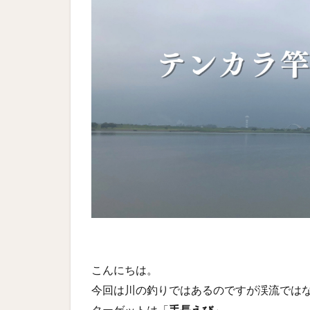
こんにちは。
今回は川の釣りではあるのですが渓流では
ターゲットは「
手長えび
」