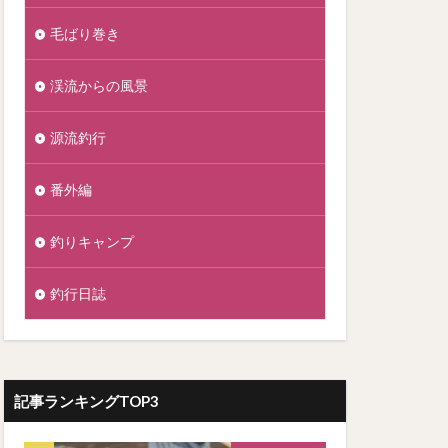
毛ばり巻き
渓流からの風景
源流釣行
番外編
釣りキャンプ
釣行日誌
記事ランキングTOP3