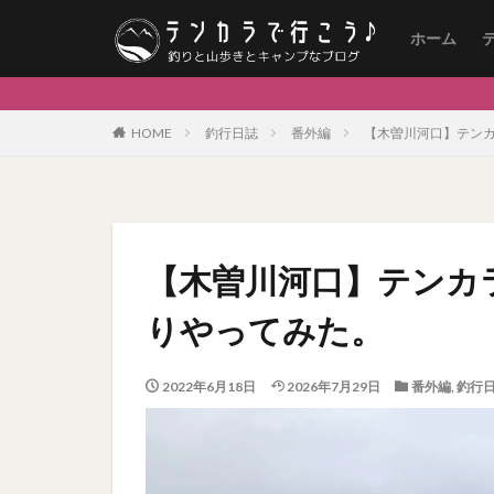
ホーム
HOME
釣行日誌
番外編
【木曽川河口】テン
【木曽川河口】テンカ
りやってみた。
2022年6月18日
2026年7月29日
番外編
,
釣行