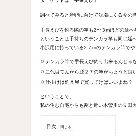
調べてみると産卵に向けて浅場にくる今の時
手長えびを釣る際の竿も2〜３mほどの延べ
ということは手持ちのテンカラ竿も同じ延
小沢用に持っている2.７mのテンカラ竿で
テンカラ竿で手長えび釣り出来るんじゃ
二代目てんから源２７の竿がちょうど良
仕掛けは釣具屋で買ってけばいいよね？
ということで、
私の住む自宅からも割と近い木曽川の立田
目次