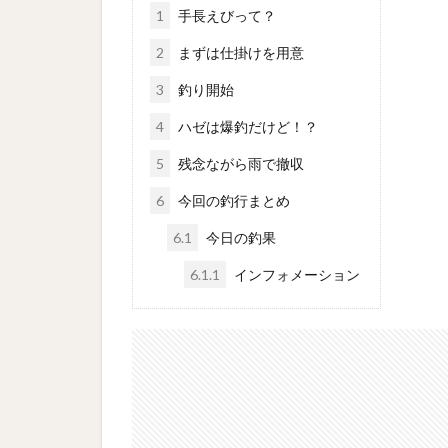
1
手長えびって？
2
まずは仕掛けを用意
3
釣り開始
4
ハゼは爆釣だけど！？
5
残念ながら雨で撤収
6
今回の釣行まとめ
6.1
今日の釣果
6.1.1
インフォメーション