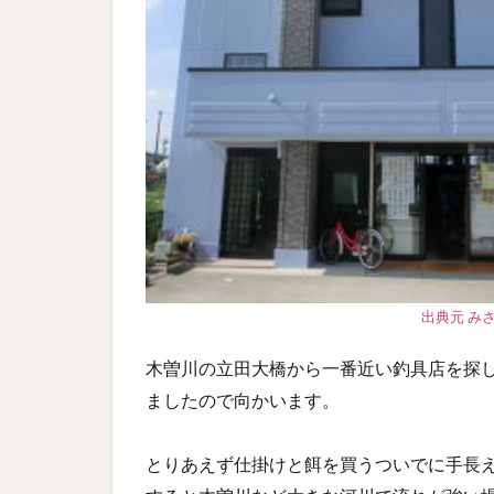
出典元 み
木曽川の立田大橋から一番近い釣具店を探
ましたので向かいます。
とりあえず仕掛けと餌を買うついでに手長