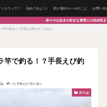
テンカラって？
始めてみよう♪
釣り場やルールのこと
お問い合
釣りや山歩きが好きな管理人の自由気ままな記事をお届け
カラ竿で釣る！？手長えび釣りやってみた。
ラ竿で釣る！？手長えび釣
日誌
ハゼ
,
手長えび
,
河口
,
釣り
番外編