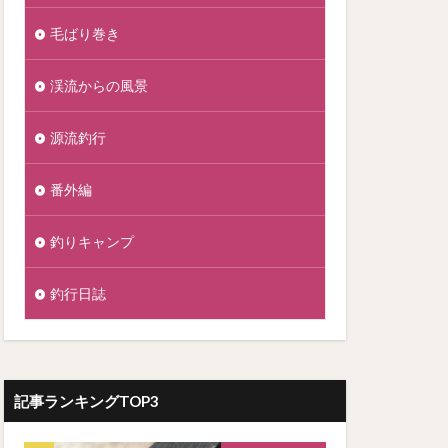
毛ばり巻き
渓流からの風景
源流釣行
番外編
釣りキャンプ
釣行日誌
記事ランキングTOP3