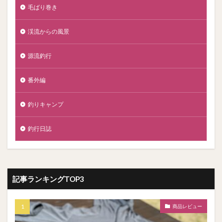
毛ばり巻き
渓流からの風景
源流釣行
番外編
釣りキャンプ
釣行日誌
記事ランキングTOP3
商品レビュー