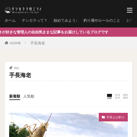
ホーム
テンカラって？
始めてみよう♪
釣り場やルールのこと
お問
好きな管理人の自由気ままな記事をお届けしているブログです
HOME
手長海老
TAG
手長海老
新着順
人気順
手長えび釣り