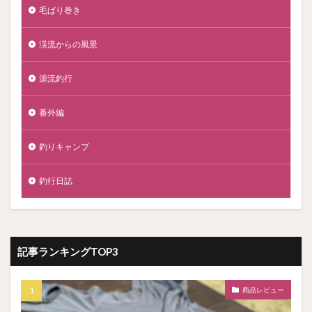
毛ばり巻き
渓流からの風景
源流釣行
番外編
釣りキャンプ
釣行日誌
記事ランキングTOP3
商品レビュー