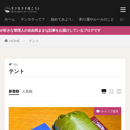
ホーム
テンカラって？
始めてみよう♪
釣り場やルールのこと
お問
人の自由気ままな記事をお届けしているブログです
HOME
テント
TAG
テント
新着順
人気順
キャンプ道具