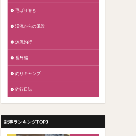
毛ばり巻き
渓流からの風景
源流釣行
番外編
釣りキャンプ
釣行日誌
記事ランキングTOP3