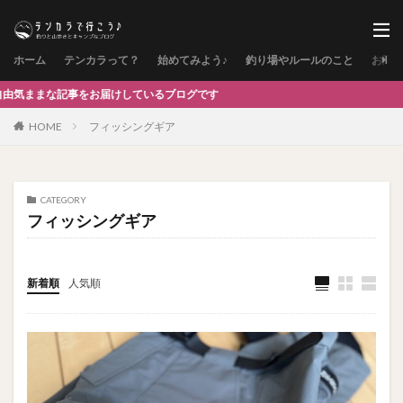
ホーム
テンカラって？
始めてみよう♪
釣り場やルールのこと
お問
をお届けしているブログです
HOME
フィッシングギア
CATEGORY
フィッシングギア
新着順
人気順