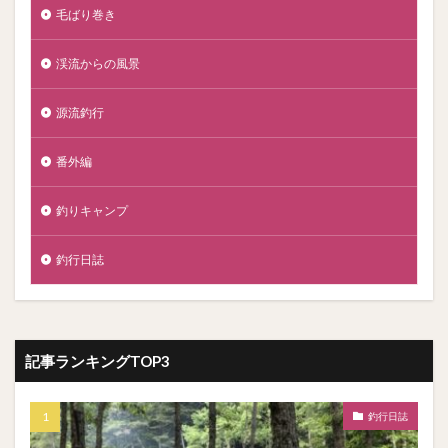
毛ばり巻き
渓流からの風景
源流釣行
番外編
釣りキャンプ
釣行日誌
記事ランキングTOP3
釣行日誌