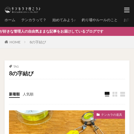
ホーム
テンカラって？
始めてみよう♪
釣り場やルールのこと
お問
人の自由気ままな記事をお届けしているブログです
HOME
8の字結び
TAG
8の字結び
新着順
人気順
テンカラの道具