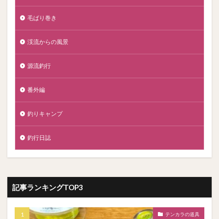
毛ばり巻き
渓流からの風景
源流釣行
番外編
釣りキャンプ
釣行日誌
記事ランキングTOP3
テンカラの道具