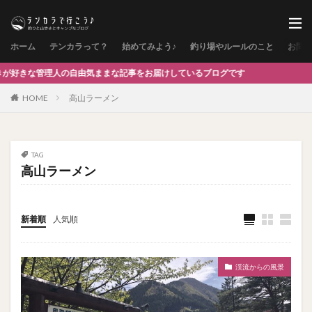
ホーム
テンカラって？
始めてみよう♪
釣り場やルールのこと
お問
理人の自由気ままな記事をお届けしているブログです
HOME
高山ラーメン
TAG
高山ラーメン
新着順
人気順
渓流からの風景