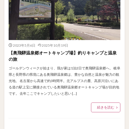
2023年5月6日
2025年10月19日
【奥飛騨温泉郷オートキャンプ場】釣りキャンプと温泉
の旅
ゴールデンウィークが始まり、我が家は1泊2日で奥飛騨温泉郷へ。 岐阜
県と長野県の県境にある奥飛騨温泉郷は、豊かな自然と温泉が魅力の観
光地。 名古屋から高速で約3時間半。北アルプスの麓、高原川沿いにあ
る道の駅上宝に隣接されている奥飛騨温泉郷オートキャンプ場が目的地
です。 去年ここでキャンプしたいと思い […]
続きを読む