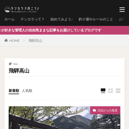
ホーム
テンカラって？
始めてみよう♪
釣り場やルールのこと
お問
の自由気ままな記事をお届けしているブログです
HOME
飛騨高山
TAG
飛騨高山
新着順
人気順
渓流からの風景