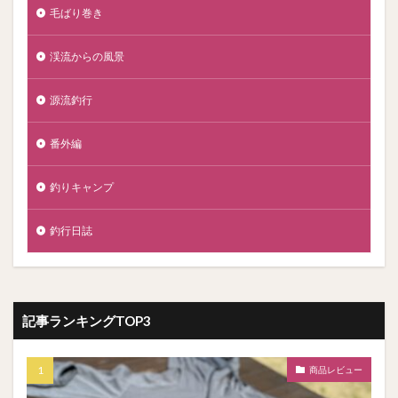
毛ばり巻き
渓流からの風景
源流釣行
番外編
釣りキャンプ
釣行日誌
記事ランキングTOP3
商品レビュー