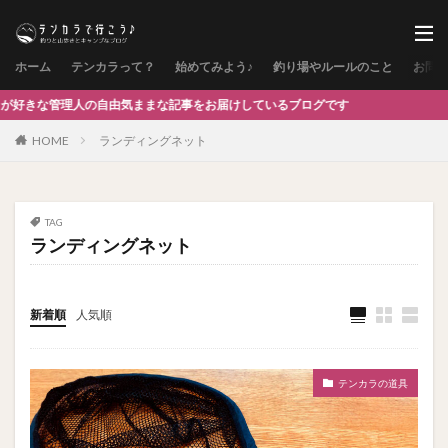
ホーム
テンカラって？
始めてみよう♪
釣り場やルールのこと
お問
人の自由気ままな記事をお届けしているブログです
HOME
ランディングネット
TAG
ランディングネット
新着順
人気順
テンカラの道具