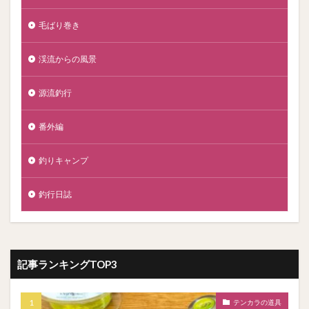
毛ばり巻き
渓流からの風景
源流釣行
番外編
釣りキャンプ
釣行日誌
記事ランキングTOP3
テンカラの道具