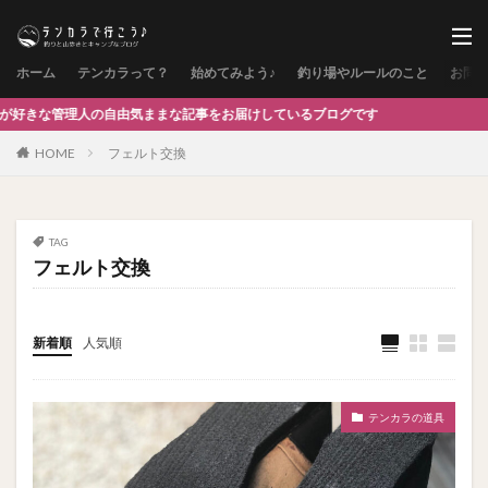
ホーム
テンカラって？
始めてみよう♪
釣り場やルールのこと
お問
の自由気ままな記事をお届けしているブログです
HOME
フェルト交換
TAG
フェルト交換
新着順
人気順
テンカラの道具