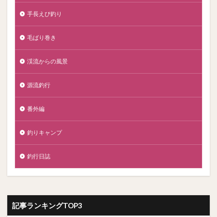
手長えび釣り
毛ばり巻き
渓流からの風景
源流釣行
番外編
釣りキャンプ
釣行日誌
記事ランキングTOP3