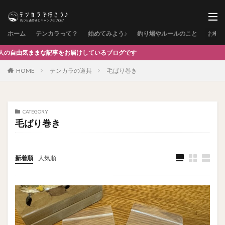
ホーム
テンカラって？
始めてみよう♪
釣り場やルールのこと
お問
まな記事をお届けしているブログです
HOME
テンカラの道具
毛ばり巻き
CATEGORY
毛ばり巻き
新着順
人気順